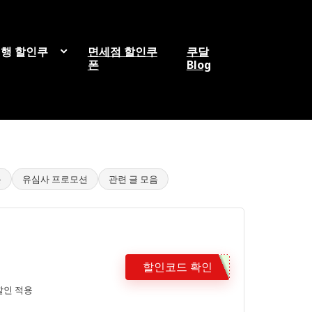
행 할인쿠
면세점 할인쿠
쿠달
폰
Blog
문
유심사 프로모션
관련 글 모음
할인코드 확인
할인 적용