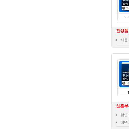
C
전상품 
사용 
신혼부
할인 
혜택: