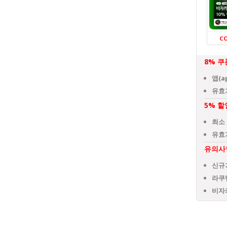
C
8% 쿠
앱(a
유효기
5% 할
최소
유효기
유의사
신규
라쿠
비자