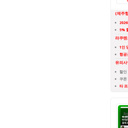
(제주항
202
5% 
라쿠텐
1인 
항공
유의사
할인
쿠폰 
타 