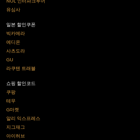
NOL 인터파크투어
유심사
일본 할인쿠폰
빅카메라
에디온
사츠도라
GU
라쿠텐 트래블
쇼핑 할인코드
쿠팡
테무
G마켓
알리 익스프레스
지그재그
아이허브