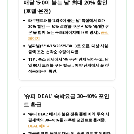
매달 ‘5·0이 붙는 날’ 최대 20% 할인
(호텔·온천)
라쿠텐트래블 ‘5와 0이 붙는 날’ 특집에서
최대
20% 할인
—
10% 트래블 쿠폰 + 10% ‘숙(宿) 쿠
폰’
을 함께 쓰는 구조(페이지에 내역 명시).
공식
페이지
날짜별(5/10/15/20/25/30…)로 오픈, 대상 시설·
금액 조건·선착순 수량이 다름.
TIP : 숙소 상세에서 ‘숙 쿠폰’ 먼저 담아두고, 당
일 00시 트래블 쿠폰 발급→예약 단계에서
둘 다
적용되는지 확인.
‘슈퍼 DEAL’ 숙박요금 30–40% 포인
트 환급
‘슈퍼 DEAL’ 배지가 붙은 전용 플랜 예약·투숙 시
결제액의
30–40%를 라쿠텐 포인트
로 돌려줌.
DEAL 페이지
항공권 포함 플랜은 대상 외, 숙박 완료 후 예약자