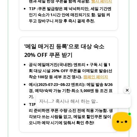
랜과
세일 한정 쿠폰
을 함께 제공함.
행사 페이지
TIP :쿠폰 발급량은 꽤 넉넉하지만, 세일 기간엔
인기 숙소가 1시간 안에 매진되기도 함. 알림 켜
두고 장바구니 저장 후 즉시 결제 추천.
‘메일 매거진 등록’으로 대상 숙소
20% OFF 쿠폰 받기
공식 메일매거진(국내편)
엔트리 + 구독
시 월 1
회
대상 시설 20% OFF
쿠폰을 이메일로 발송(선
착순 100장 등 세부 조건 명시).
캠페인 페이지
예시(2025‑07‑23~08‑22 엔트리): 메일 발송 8/26
경, 예약/숙박 가능 기한·최소 5,000엔 등 조건 표
기.
TIP : ‘엔트리 → 구독 → 발송일 체크’ 순서로 미
리 준비하면 쿠폰 수량 소진 전에 적용 가능함. 생
각보다 쓰는 사람들 없고, 메일로 할인쿠폰 많이
오니까 예약 시기에 맞춰서 확인 추천!