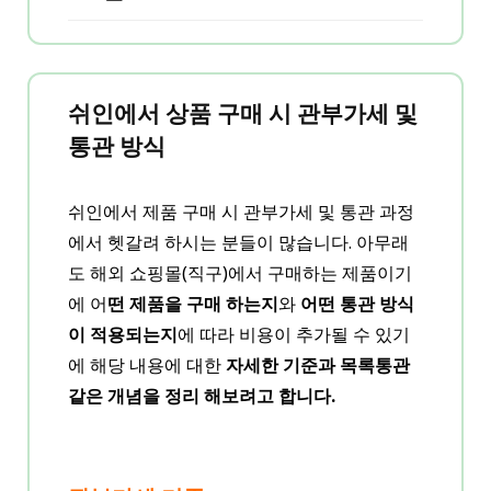
트 상세 메뉴에서 확인 가능합니다.
구하고 적용이 안된다면 이미 프로모션
관세가 부가될 수 있습니다. 관세는 쉬인
할인이나 이벤트 혜택이 적용된 상품일
쉬인에서는 예약하려는 주문건에 최대
에서 결제 시 함께 지불하는 것이 아니라
가능성이 높습니다.
할인을 자동으로 적용하기 때문에 발생
구매자가 직접 납부해야 하는 금액입니
쉬인에서 상품 구매 시 관부가세 및
하는 현상으로 결제 시점에 따라 할인율
다.
자세한 내용은 [
적용이 안되는 경우
] 항
통관 방식
이 달라질 수 있습니다.
목을 참고해주세요.
또한, 모든 상품에 관세가 부과되는 것은
또한, 자동으로 적용되는 시스템으로
A
쉬인에서 제품 구매 시 관부가세 및 통관 과정
아니며, 상품 금액과 배송 국가 및 통관
상품에 A할인코드
/
B상품에 B 할인코
에서 헷갈려 하시는 분들이 많습니다. 아무래
기준에 따라 다르게 적용됩니다.
드를 각각 따로 적용할 수 없습니다.
원
도 해외 쇼핑몰(직구)에서 구매하는 제품이기
하는 할인코드를 각각 적용해 결제하려
에 어
떤 제품을 구매 하는지
와
어떤 통관 방식
관세 및 부가세 부과 기준이 궁금하시다
면,
장바구니에 상품을 개별로 담아 주문
이 적용되는지
에 따라 비용이 추가될 수 있기
면 [
쉬인 관부가세 안내
] 항목을 참고해
을 나눠 진행
하셔야 합니다.
에 해당 내용에 대한
자세한 기준과 목록통관
주세요.
같은 개념을 정리 해보려고 합니다.