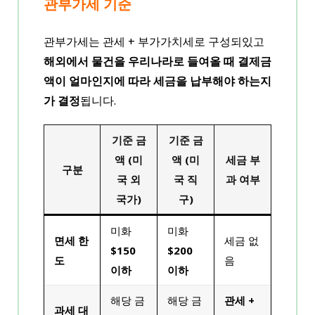
관부가세 기준
관부가세는 관세 + 부가가치세로 구성되있고
해외에서 물건을 우리나라로 들여올 때 결제금
액이 얼마인지에 따라 세금을 납부해야 하는지
가 결정
됩니다.
기준 금
기준 금
액 (미
액 (미
세금 부
구분
국 외
국 직
과 여부
국가)
구)
미화
미화
면세 한
세금 없
$150
$200
도
음
이하
이하
해당 금
해당 금
관세 +
과세 대