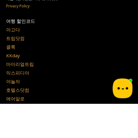
Privacy Policy
여행 할인코드
아고다
트립닷컴
클룩
KKday
마이리얼트립
익스피디아
야놀자
호텔스닷컴
에어알로
트리플
호텔스컴바인
스카이스캐너
NOL 인터파크투어