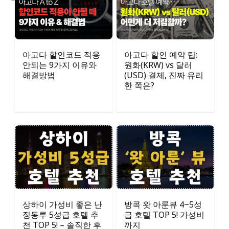
아고다 할인코드 적용
아고다 할인 예약 팁:
안되는 9가지 이유와
원화(KRW) vs 달러
해결방법
(USD) 결제, 진짜 유리
한 쪽은?
상하이 가성비 좋은 난
방콕 왓 아룬뷰 4~5성
징동루 5성급 호텔 추
급 호텔 TOP 5! 가성비
천 TOP 5! – 솔직한 후
까지