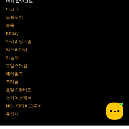
여행 할인코드
아고다
트립닷컴
클룩
KKday
마이리얼트립
익스피디아
야놀자
호텔스닷컴
에어알로
트리플
호텔스컴바인
스카이스캐너
NOL 인터파크투어
유심사
일본 할인쿠폰