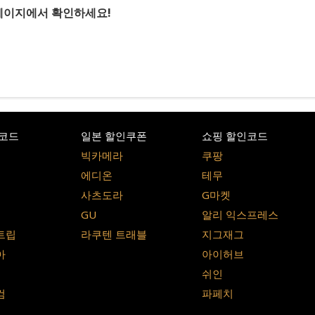
이지에서 확인하세요!
코드
일본 할인쿠폰
쇼핑 할인코드
빅카메라
쿠팡
에디온
테무
사츠도라
G마켓
GU
알리 익스프레스
트립
라쿠텐 트래블
지그재그
아
아이허브
쉬인
컴
파페치