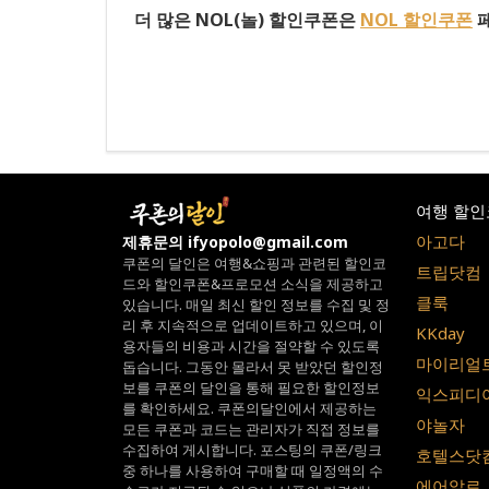
더 많은 NOL(놀) 할인쿠폰은
NOL 할인쿠폰
페
여행 할인
아고다
제휴문의 ifyopolo@gmail.com
쿠폰의 달인은 여행&쇼핑과 관련된 할인코
트립닷컴
드와
할인쿠폰&프로모션 소식을 제공하고
클룩
있습니다.
매일 최신 할인 정보를 수집 및 정
리 후 지속적으로 업데이트하고 있으며,
이
KKday
용자들의 비용과 시간을 절약할 수 있도록
마이리얼
돕습니다.
그동안 몰라서 못 받았던 할인정
보를 쿠폰의 달인을 통해 필요한 할인정보
익스피디
를 확인하세요.
쿠폰의달인에서 제공하는
야놀자
모든 쿠폰과 코드는
관리자가 직접 정보를
수집하여 게시합니다.
포스팅의 쿠폰/링크
호텔스닷
중 하나를 사용하여 구매할 때 일정액의 수
에어알로