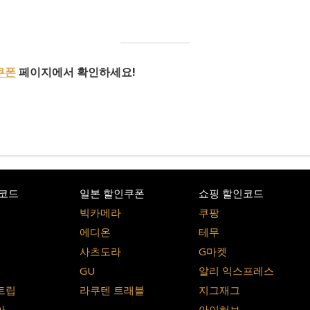
쿠폰
페이지에서 확인하세요!
코드
일본 할인쿠폰
쇼핑 할인코드
빅카메라
쿠팡
에디온
테무
사츠도라
G마켓
GU
알리 익스프레스
트립
라쿠텐 트래블
지그재그
아
아이허브