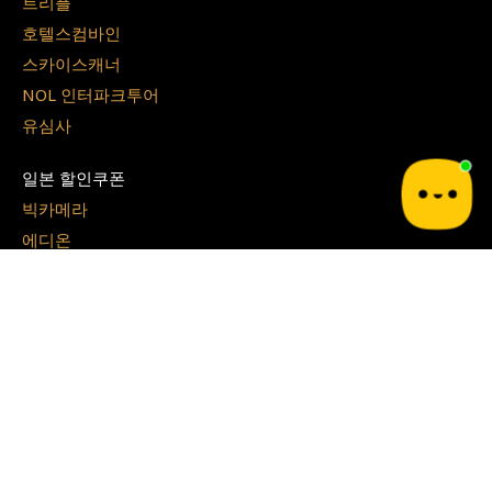
트리플
호텔스컴바인
스카이스캐너
NOL 인터파크투어
유심사
일본 할인쿠폰
빅카메라
에디온
사츠도라
GU
라쿠텐 트래블
쇼핑 할인코드
쿠팡
테무
G마켓