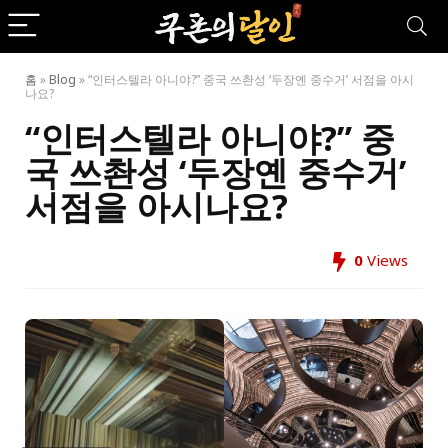
홈
»
Blog
»
“인터스텔라 아니야?” 중국 쓰촨성 ‘두장옌 중수거’ 서점을 아시
나요?
“인터스텔라 아니야?” 중
국 쓰촨성 ‘두장옌 중수거’
서점을 아시나요?
0
Views