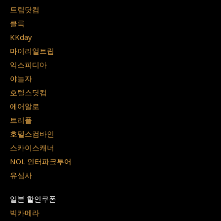
트립닷컴
클룩
KKday
마이리얼트립
익스피디아
야놀자
호텔스닷컴
에어알로
트리플
호텔스컴바인
스카이스캐너
NOL 인터파크투어
유심사
일본 할인쿠폰
빅카메라