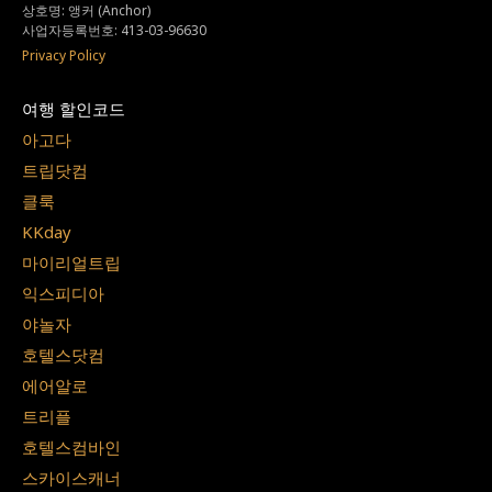
상호명: 앵커 (Anchor)
사업자등록번호: 413-03-96630
Privacy Policy
여행 할인코드
아고다
트립닷컴
클룩
KKday
마이리얼트립
익스피디아
야놀자
호텔스닷컴
에어알로
트리플
호텔스컴바인
스카이스캐너