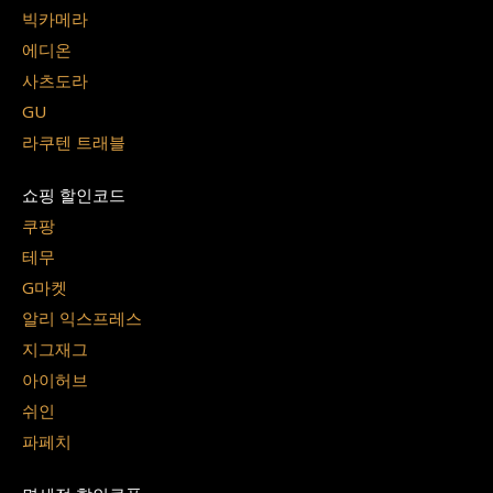
빅카메라
에디온
사츠도라
GU
라쿠텐 트래블
쇼핑 할인코드
쿠팡
테무
G마켓
알리 익스프레스
지그재그
아이허브
쉬인
파페치