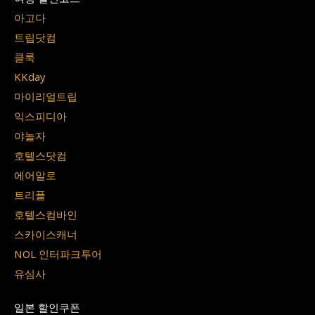
아고다
트립닷컴
클룩
KKday
마이리얼트립
익스피디아
야놀자
호텔스닷컴
에어알로
트리플
호텔스컴바인
스카이스캐너
NOL 인터파크투어
유심사
일본 할인쿠폰