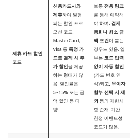
신용카드사와
보통
전용 링크
제휴
하여 발행
를 통해 예약해
되는 할인 프로
야 하며,
결제
모션 코드.
통화나 최소 금
MasterCard,
액 조건
이 붙는
Visa 등
특정 카
경우도 있음. 일
제휴 카드 할인
드로 결제 시 추
부는
코드 입력
코드
가 할인
을 제공
없이 자동 할인
하는 형태가 많
(카드 번호 인
음. 할인률은
식)되고,
무이자
5~15% 또는 금
할부 선택 시 제
액 할인 등 다
외
등의 제한사
양.
항 존재. 기간
한정 이벤트성
코드가 많음.