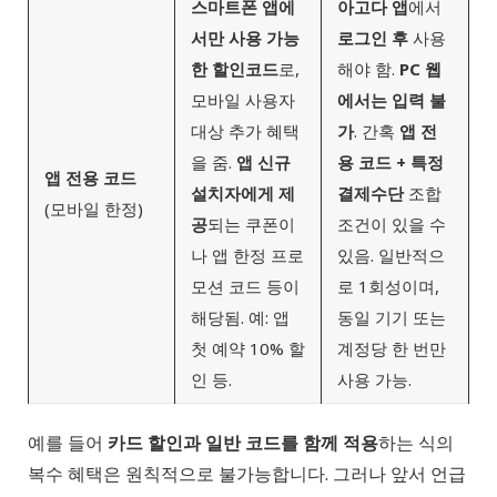
스마트폰 앱에
아고다 앱
에서
서만 사용 가능
로그인 후
사용
한 할인코드
로,
해야 함.
PC 웹
모바일 사용자
에서는 입력 불
대상 추가 혜택
가
. 간혹
앱 전
을 줌.
앱 신규
용 코드 + 특정
앱 전용 코드
설치자에게 제
결제수단
조합
(모바일 한정)
공
되는 쿠폰이
조건이 있을 수
나 앱 한정 프로
있음. 일반적으
모션 코드 등이
로 1회성이며,
해당됨. 예: 앱
동일 기기 또는
첫 예약 10% 할
계정당 한 번만
인 등.
사용 가능.
예를 들어
카드 할인과 일반 코드를 함께 적용
하는 식의
복수 혜택은 원칙적으로 불가능합니다. 그러나 앞서 언급