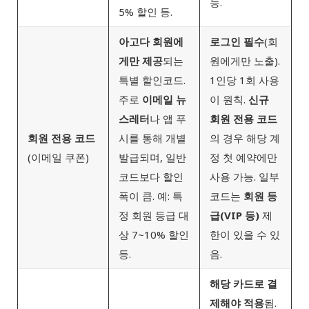
능.
5% 할인 등.
아고다 회원에
로그인 필수
(회
게만 제공
되는
원에게만 노출).
특별 할인코드.
1인당 1회 사용
주로
이메일 뉴
이 원칙.
신규
스레터
나 앱 푸
회원 전용 코드
회원 전용 코드
시를 통해 개별
의 경우 해당 계
(이메일 쿠폰)
발급되며, 일반
정 첫 예약에만
코드보다 할인
사용 가능. 일부
폭이 큼. 예: 특
코드는
회원 등
정 회원 등급 대
급(VIP 등)
제
상 7~10% 할인
한이 있을 수 있
등.
음.
해당 카드로 결
제해야 적용
됨.