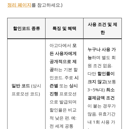
정리 페이지
를 참고하세요.)
사용 조건 및 제
할인코드 종류
특징 및 혜택
한
아고다에서
모
누구나 사용 가
든 사용자에게
능
하며 별도 회
공개적으로 제
원 조건 없음.
공
하는 기본 할
다만
할인률이
인코드. 주로
시
크지 않고
(보통
일반 코드
(상시
즌별
또는
상시
3~5%대)
최소
프로모션 코드)
진행
프로모션
결제금액 조건
으로 발급되며
이 붙는 경우가
할인율은 비교
많음. 유효기간
적 낮은 편. 예:
내 1회 사용 가
전 세계 공통