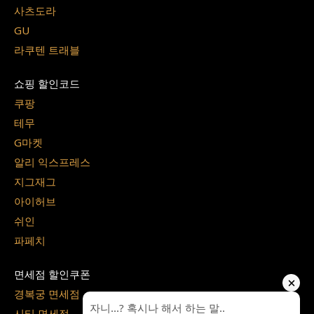
사츠도라
GU
라쿠텐 트래블
쇼핑 할인코드
쿠팡
테무
G마켓
알리 익스프레스
지그재그
아이허브
쉬인
파페치
면세점 할인쿠폰
경복궁 면세점
시티 면세점