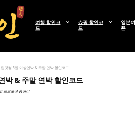
여행 할인코
쇼핑 할인코
일본여
드
드
폰
트립닷컴 3일 이상연박 & 주말 연박 할인코드
연박 & 주말 연박 할인코드
 및 프로모션 총정리
명