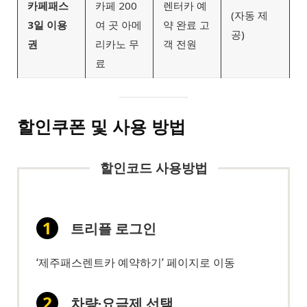
카페패스
카페 200
렌터카 예
(자동 제
3일 이용
여 곳 아메
약 완료 고
공)
권
리카노 무
객 전원
료
할인쿠폰 및 사용 방법
할인코드 사용방법
트리플 로그인
‘제주패스렌트카 예약하기’ 페이지로 이동
차량·요금제 선택