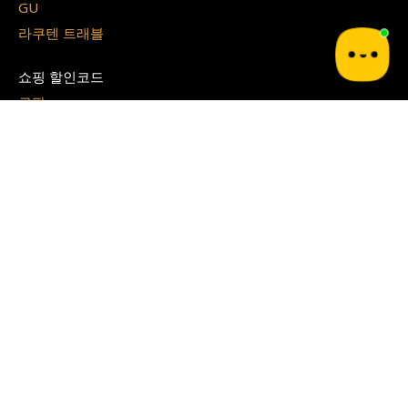
GU
라쿠텐 트래블
쇼핑 할인코드
쿠팡
테무
G마켓
알리 익스프레스
지그재그
아이허브
쉬인
파페치
면세점 할인쿠폰
경복궁 면세점
시티 면세점