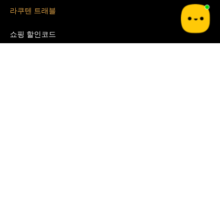
라쿠텐 트래블
쇼핑 할인코드
쿠팡
테무
G마켓
알리 익스프레스
지그재그
아이허브
쉬인
파페치
면세점 할인쿠폰
경복궁 면세점
시티 면세점
Blog