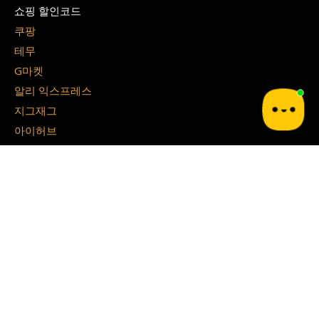
쇼핑 할인코드
쿠팡
테무
G마켓
알리 익스프레스
지그재그
아이허브
쉬인
파페치
면세점 할인쿠폰
경복궁 면세점
시티 면세점
Blog
쿠달 Blog