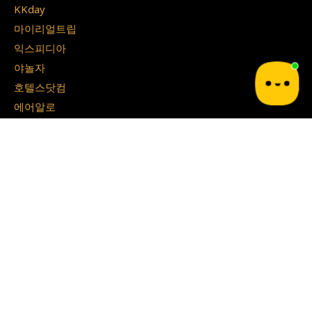
KKday
마이리얼트립
익스피디아
야놀자
호텔스닷컴
에어알로
트리플
호텔스컴바인
스카이스캐너
NOL 인터파크투어
유심사
일본 할인쿠폰
빅카메라
에디온
사츠도라