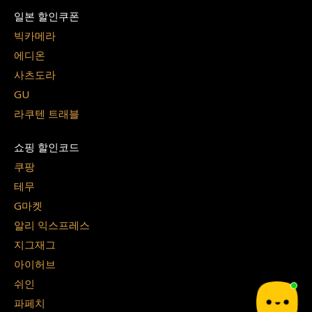
일본 할인쿠폰
빅카메라
에디온
사츠도라
GU
라쿠텐 트래블
쇼핑 할인코드
쿠팡
테무
G마켓
알리 익스프레스
지그재그
아이허브
쉬인
파페치