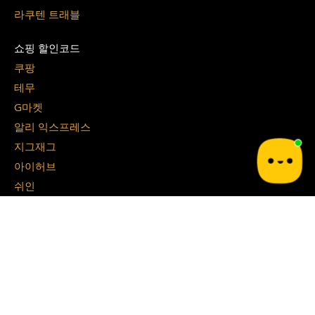
라쿠텐 트래블
쇼핑 할인코드
쿠팡
테무
G마켓
알리 익스프레스
지그재그
아이허브
쉬인
파페치
면세점 할인쿠폰
경복궁 면세점
시티 면세점
Blog