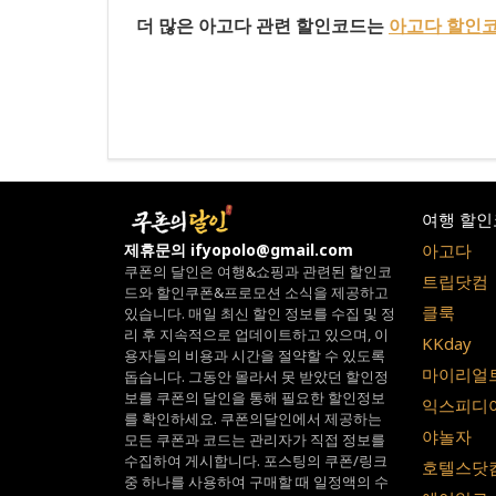
더 많은 아고다 관련 할인코드는
아고다 할인
여행 할인
아고다
제휴문의 ifyopolo@gmail.com
쿠폰의 달인은 여행&쇼핑과 관련된 할인코
트립닷컴
드와
할인쿠폰&프로모션 소식을 제공하고
클룩
있습니다.
매일 최신 할인 정보를 수집 및 정
리 후 지속적으로 업데이트하고 있으며,
이
KKday
용자들의 비용과 시간을 절약할 수 있도록
마이리얼
돕습니다.
그동안 몰라서 못 받았던 할인정
보를 쿠폰의 달인을 통해 필요한 할인정보
익스피디
를 확인하세요.
쿠폰의달인에서 제공하는
야놀자
모든 쿠폰과 코드는
관리자가 직접 정보를
수집하여 게시합니다.
포스팅의 쿠폰/링크
호텔스닷
중 하나를 사용하여 구매할 때 일정액의 수