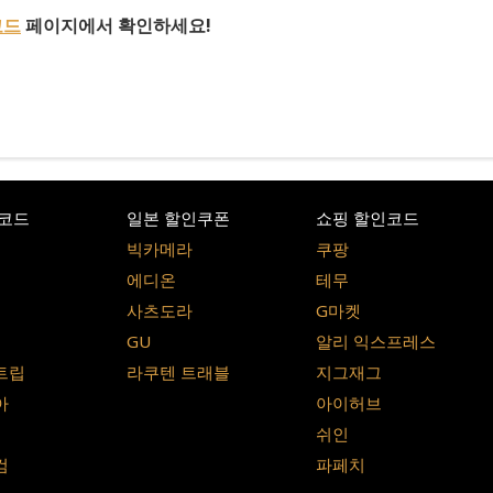
코드
페이지에서 확인하세요!
코드
일본 할인쿠폰
쇼핑 할인코드
빅카메라
쿠팡
에디온
테무
사츠도라
G마켓
GU
알리 익스프레스
트립
라쿠텐 트래블
지그재그
아
아이허브
쉬인
컴
파페치