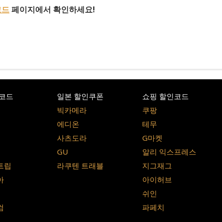
코드
페이지에서 확인하세요!
코드
일본 할인쿠폰
쇼핑 할인코드
빅카메라
쿠팡
에디온
테무
사츠도라
G마켓
GU
알리 익스프레스
트립
라쿠텐 트래블
지그재그
아
아이허브
쉬인
컴
파페치