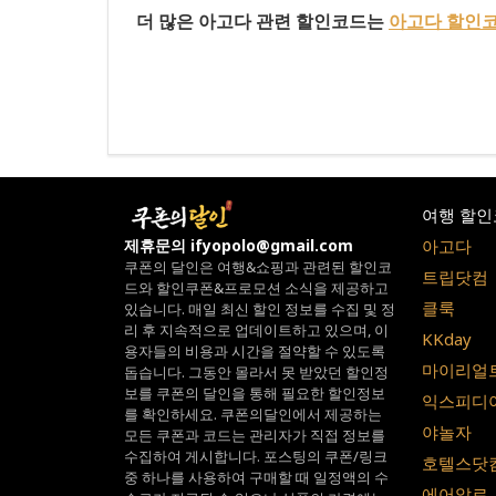
더 많은 아고다 관련 할인코드는
아고다 할인
여행 할인
아고다
제휴문의 ifyopolo@gmail.com
쿠폰의 달인은 여행&쇼핑과 관련된 할인코
트립닷컴
드와
할인쿠폰&프로모션 소식을 제공하고
클룩
있습니다.
매일 최신 할인 정보를 수집 및 정
리 후 지속적으로 업데이트하고 있으며,
이
KKday
용자들의 비용과 시간을 절약할 수 있도록
마이리얼
돕습니다.
그동안 몰라서 못 받았던 할인정
보를 쿠폰의 달인을 통해 필요한 할인정보
익스피디
를 확인하세요.
쿠폰의달인에서 제공하는
야놀자
모든 쿠폰과 코드는
관리자가 직접 정보를
수집하여 게시합니다.
포스팅의 쿠폰/링크
호텔스닷
중 하나를 사용하여 구매할 때 일정액의 수
에어알로