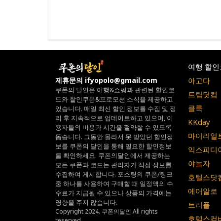
여행 할인
아고다
제휴문의 ifyopolo@gmail.com
쿠폰의 달인은 여행&쇼핑과 관련된 할인코
트립닷컴
드와
할인쿠폰&프로모션 소식을 제공하고
클룩
있습니다.
매일 최신 할인 정보를 수집 및 정
리 후 지속적으로 업데이트하고 있으며,
이
KKday
용자들의 비용과 시간을 절약할 수 있도록
마이리얼
돕습니다.
그동안 몰라서 못 받았던 할인정
보를 쿠폰의 달인을 통해 필요한 할인정보
익스피디
를 확인하세요.
쿠폰의달인에서 제공하는
야놀자
모든 쿠폰과 코드는
관리자가 직접 정보를
수집하여 게시합니다.
포스팅의 쿠폰/링크
호텔스닷
중 하나를 사용하여 구매할 때 일정액의 수
에어알로
수료가 지급될 수 있으나
상품의 가격에는
영향을 주지 않습니다.
트리플
Copyright 2024. 쿠폰의달인 All rights
호텔스컴
reserved.