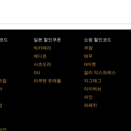
코드
일본 할인쿠폰
쇼핑 할인코드
빅카메라
쿠팡
에디온
테무
사츠도라
G마켓
GU
알리 익스프레스
트립
라쿠텐 트래블
지그재그
아
아이허브
쉬인
컴
파페치
바인