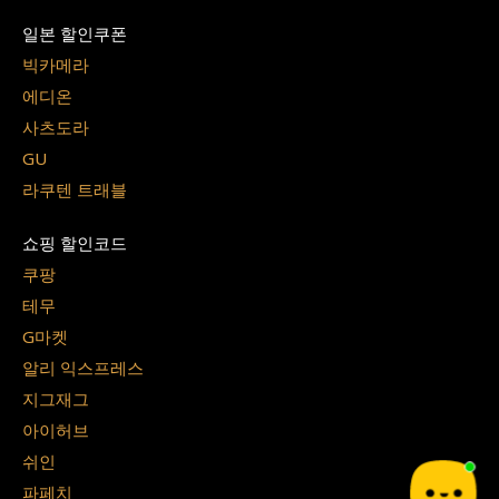
일본 할인쿠폰
빅카메라
에디온
사츠도라
GU
라쿠텐 트래블
쇼핑 할인코드
쿠팡
테무
G마켓
알리 익스프레스
지그재그
아이허브
쉬인
파페치