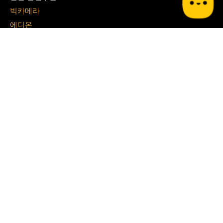
빅카메라
에디온
사츠도라
GU
라쿠텐 트래블
쇼핑 할인코드
쿠팡
테무
G마켓
알리 익스프레스
지그재그
아이허브
쉬인
파페치