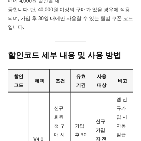
매에 4,000원 할인을 제
공합니다. 단, 40,000원 이상의 구매가 있을 경우에 적용
되며, 가입 후 30일 내에만 사용할 수 있는 웰컴 쿠폰 코드
입니다.
할인코드 세부 내용 및 사용 방법
할인
유효
사용
혜택
조건
비고
코드
기간
대상
앱 신
신규
규가
회원
입 시
신규
첫 구
가입
자동
가입
매 시
후 30
발급
₩4,0
자 전