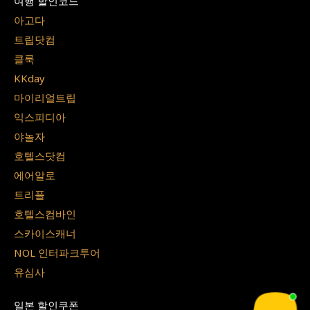
여행 할인코드
아고다
트립닷컴
클룩
KKday
마이리얼트립
익스피디아
야놀자
호텔스닷컴
에어알로
트리플
호텔스컴바인
스카이스캐너
NOL 인터파크투어
유심사
일본 할인쿠폰