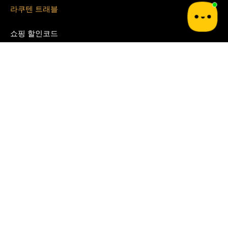
라쿠텐 트래블
쇼핑 할인코드
쿠팡
테무
G마켓
알리 익스프레스
지그재그
아이허브
쉬인
파페치
면세점 할인쿠폰
경복궁 면세점
시티 면세점
Blog