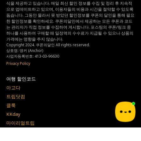
식을 제공하고 있습니다.
매일 최신 할인 정보를 수집 및 정리 후 지속적
으로 업데이트하고 있으며,
이용자들의 비용과 시간을 절약할 수 있도록
돕습니다.
그동안 몰라서 못 받았던 할인정보를 쿠폰의 달인을 통해 필요
한 할인정보를 확인하세요.
쿠폰의달인에서 제공하는 모든 쿠폰과 코드
는
관리자가 직접 정보를 수집하여 게시합니다.
포스팅의 쿠폰/링크 중
하나를 사용하여 구매할 때 일정액의 수수료가 지급될 수 있으나
상품의
가격에는 영향을 주지 않습니다.
Copyright 2024. 쿠폰의달인 All rights reserved.
상호명: 앵커 (Anchor)
사업자등록번호: 413-03-96630
Privacy Policy
여행 할인코드
아고다
트립닷컴
클룩
KKday
마이리얼트립
익스피디아
야놀자