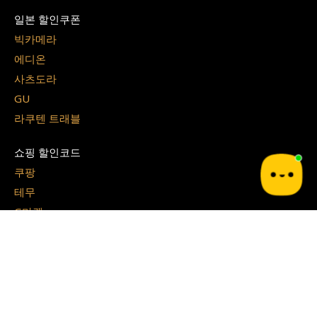
일본 할인쿠폰
빅카메라
에디온
사츠도라
GU
라쿠텐 트래블
쇼핑 할인코드
쿠팡
테무
G마켓
알리 익스프레스
지그재그
아이허브
쉬인
파페치