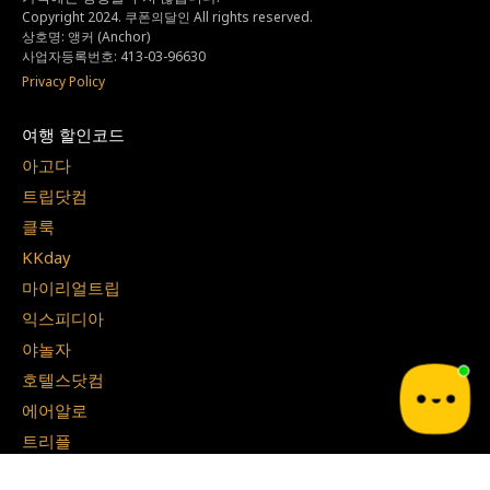
Copyright 2024. 쿠폰의달인 All rights reserved.
상호명: 앵커 (Anchor)
사업자등록번호: 413-03-96630
Privacy Policy
여행 할인코드
아고다
트립닷컴
클룩
KKday
마이리얼트립
익스피디아
야놀자
호텔스닷컴
에어알로
트리플
호텔스컴바인