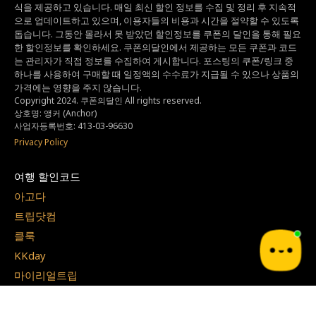
식을 제공하고 있습니다.
매일 최신 할인 정보를 수집 및 정리 후 지속적
으로 업데이트하고 있으며,
이용자들의 비용과 시간을 절약할 수 있도록
돕습니다.
그동안 몰라서 못 받았던 할인정보를 쿠폰의 달인을 통해 필요
한 할인정보를 확인하세요.
쿠폰의달인에서 제공하는 모든 쿠폰과 코드
는
관리자가 직접 정보를 수집하여 게시합니다.
포스팅의 쿠폰/링크 중
하나를 사용하여 구매할 때 일정액의 수수료가 지급될 수 있으나
상품의
가격에는 영향을 주지 않습니다.
Copyright 2024. 쿠폰의달인 All rights reserved.
상호명: 앵커 (Anchor)
사업자등록번호: 413-03-96630
Privacy Policy
여행 할인코드
아고다
트립닷컴
클룩
KKday
마이리얼트립
익스피디아
야놀자