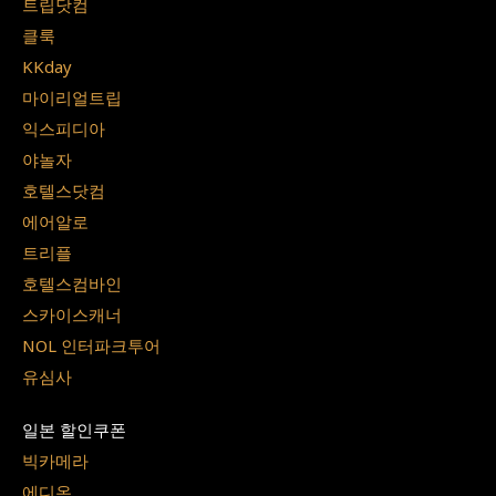
트립닷컴
클룩
KKday
마이리얼트립
익스피디아
야놀자
호텔스닷컴
에어알로
트리플
호텔스컴바인
스카이스캐너
NOL 인터파크투어
유심사
일본 할인쿠폰
빅카메라
에디온