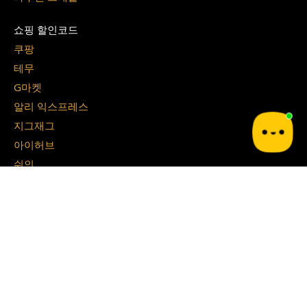
쇼핑 할인코드
쿠팡
테무
G마켓
알리 익스프레스
지그재그
아이허브
쉬인
파페치
면세점 할인쿠폰
경복궁 면세점
시티 면세점
Blog
쿠달 Blog