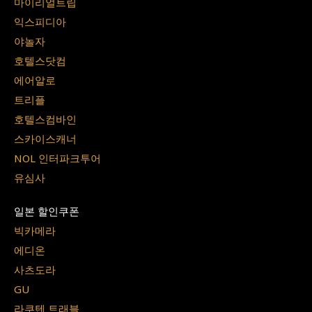
마이리얼트립
익스피디아
야놀자
호텔스닷컴
에어알로
트리플
호텔스컴바인
스카이스캐너
NOL 인터파크투어
유심사
일본 할인쿠폰
빅카메라
에디온
사츠도라
GU
라쿠텐 트래블