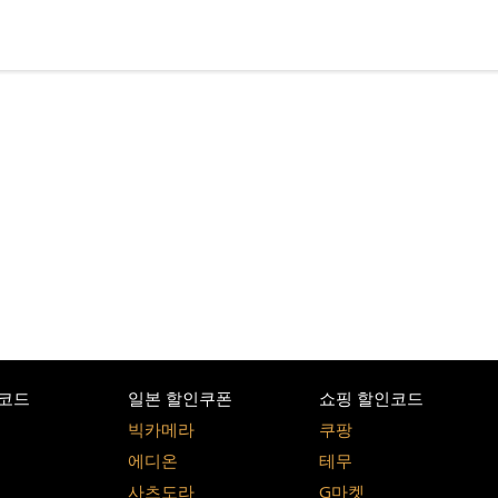
코드
일본 할인쿠폰
쇼핑 할인코드
빅카메라
쿠팡
에디온
테무
사츠도라
G마켓