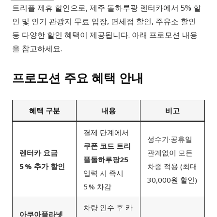
트리플 제휴 할인으로, 제주 돌하루팡 렌터카에서 5% 할
인 및 인기 관광지 무료 입장, 면세점 할인, 주유소 할인
등 다양한 할인 혜택이 제공됩니다. 아래 프로모션 내용
을 참고하세요.
프로모션 주요 혜택 안내
혜택 구분
내용
비고
결제 단계에서
성수기·공휴일
쿠폰 코드
트리
렌터카 요금
관계없이 모든
플돌하루팡25
5 % 추가 할인
차종 적용 (최대
입력 시 즉시
30,000원 할인)
5 % 차감
차량 인수 후 카
아쿠아플라넷