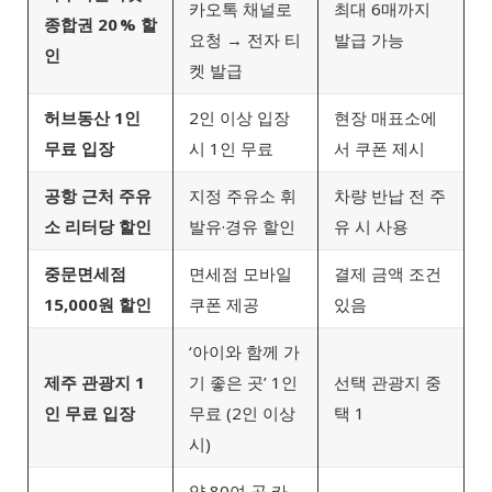
카오톡 채널로
최대 6매까지
종합권 20 % 할
요청 → 전자 티
발급 가능
인
켓 발급
허브동산 1인
2인 이상 입장
현장 매표소에
무료 입장
시 1인 무료
서 쿠폰 제시
공항 근처 주유
지정 주유소 휘
차량 반납 전 주
소 리터당 할인
발유·경유 할인
유 시 사용
중문면세점
면세점 모바일
결제 금액 조건
15,000원 할인
쿠폰 제공
있음
‘아이와 함께 가
제주 관광지 1
기 좋은 곳’ 1인
선택 관광지 중
인 무료 입장
무료 (2인 이상
택 1
시)
약 80여 곳 카