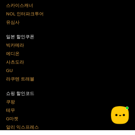
스카이스캐너
NOL 인터파크투어
유심사
일본 할인쿠폰
빅카메라
에디온
사츠도라
GU
라쿠텐 트래블
쇼핑 할인코드
쿠팡
테무
G마켓
알리 익스프레스