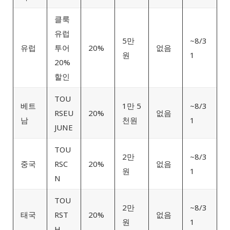
클룩
유럽
5만
~8/3
유럽
투어
20%
없음
원
1
20%
할인
TOU
베트
1만 5
~8/3
RSEU
20%
없음
남
천원
1
JUNE
TOU
2만
~8/3
중국
RSC
20%
없음
원
1
N
TOU
2만
~8/3
태국
RST
20%
없음
원
1
H