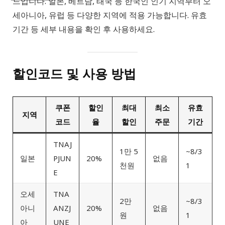
드입니다. 일본, 베트남, 태국 등 한국인 인기 지역부터 오
세아니아, 유럽 등 다양한 지역에 적용 가능합니다. 유효
기간 등 세부 내용을 확인 후 사용하세요.
할인코드 및 사용 방법
쿠폰
할인
최대
최소
유효
지역
코드
율
할인
주문
기간
TNAJ
1만 5
~8/3
일본
PJUN
20%
없음
천원
1
E
오세
TNA
2만
~8/3
아니
ANZJ
20%
없음
원
1
아
UNE