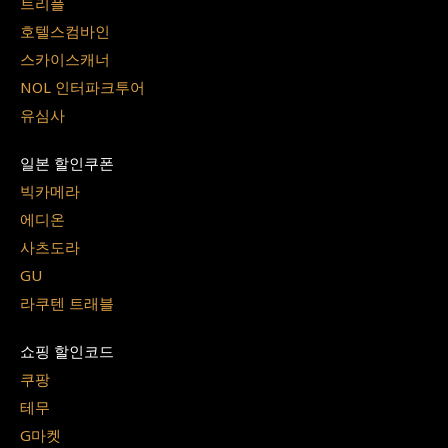
트리플
호텔스컴바인
스카이스캐너
NOL 인터파크투어
유심사
일본 할인쿠폰
빅카메라
에디온
사츠도라
GU
라쿠텐 트래블
쇼핑 할인코드
쿠팡
테무
G마켓