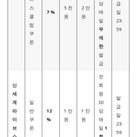
당
급
스
5 천
2 만
7 %
매
일
클
원
원
일
23:
럽
무
59
쿠
제
폰
한
발
급
전
신
회
세
원
발
계
일
ID
급
라
반
12
1 만
1 만
당
일
이
쿠
%
원
원
매
23:
브
폰
일
1
59
쇼
회