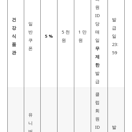
원
ID
건
발
일
당
강
급
반
5 천
1 만
매
식
5 %
일
쿠
원
원
일
품
23:
폰
무
관
59
제
한
발
급
클
럽
회
유
원
니
ID
발
버