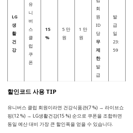
유
회
니
LG
원
발
버
생
ID
급
스
15
5 만
1 만
활
당
일
클
%
원
원
건
무
23:
럽
강
제
59
쿠
한
폰
발
급
할인코드 사용 TIP
유니버스 클럽 회원이라면 건강식품관(7 %) → 라이브쇼
핑(12 %) → LG생활건강(15 %) 순으로 쿠폰을 조합하면
동일 예산 대비 가장 큰 할인폭을 얻을 수 있습니다.