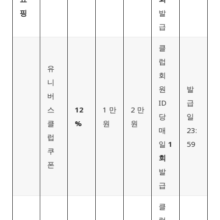
핑
발
급
클
럽
유
회
니
원
발
버
ID
급
스
12
1 만
2 만
당
일
클
%
원
원
매
23:
럽
일
1
59
쿠
회
폰
발
급
클
럽