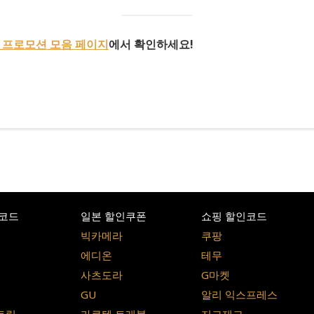
 프로모션 모음 페이지
에서 확인하세요!
코드
일본 할인쿠폰
쇼핑 할인코드
빅카메라
쿠팡
에디온
테무
사츠도라
G마켓
GU
알리 익스프레스