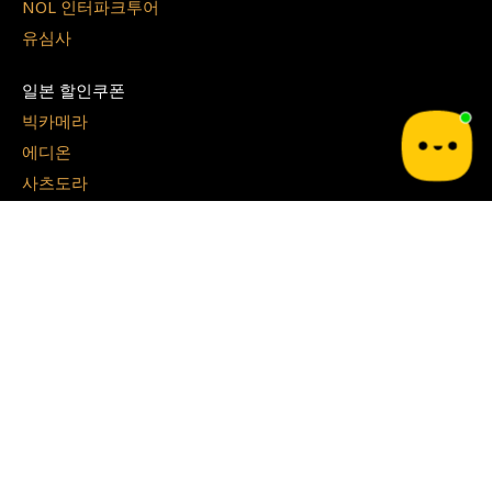
NOL 인터파크투어
유심사
일본 할인쿠폰
빅카메라
에디온
사츠도라
GU
라쿠텐 트래블
쇼핑 할인코드
쿠팡
테무
G마켓
알리 익스프레스
지그재그
아이허브