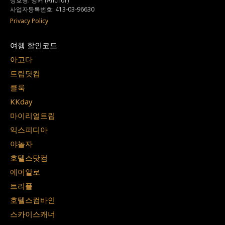
상호명: 앵커 (Anchor)
사업자등록번호: 413-03-96630
Privacy Policy
여행 할인코드
아고다
트립닷컴
클룩
KKday
마이리얼트립
익스피디아
야놀자
호텔스닷컴
에어알로
트리플
호텔스컴바인
스카이스캐너