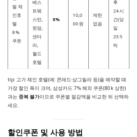
베스
후
벌 체
트웨
24 시
인호
10,0
제한
스턴,
8%
간(당
텔
00 원
없음
윈덤,
일
8 %
센타
23:5
쿠폰
라,
9)
월드
호텔
tip: 고가 체인 호텔(예: 콘래드·샹그릴라 등)을 예약할 때
가장 할인 폭이 크며, 삼성카드 7 % 해외 쿠폰(80 k 상한)
과는
중복 불가
이므로 쿠폰별 절감액을 비교한 뒤 선택하
세요.
할인쿠폰 및 사용 방법