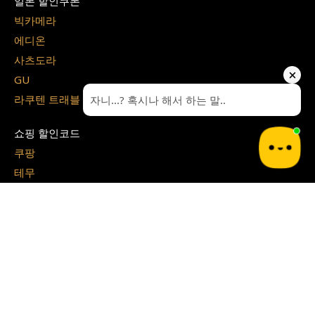
일본 할인쿠폰
빅카메라
에디온
사츠도라
GU
라쿠텐 트래블
쇼핑 할인코드
쿠팡
테무
G마켓
알리 익스프레스
지그재그
아이허브
쉬인
파페치