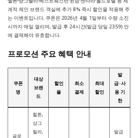
힐튼·샹그릴라·베스트웨스턴·윈덤·센타라·월드호텔 등 세
계적 체인 브랜드 객실에 추가 8 % 즉시 할인을 적용해 주
는 이벤트입니다. 쿠폰은 2026년 4월 1일부터 수량 소진
시까지 매일 열리며, 발급 후 24 시간(발급 당일 23:59) 안
에 결제해야 유효합니다.
프로모션 주요 혜택 안내
발
대상
쿠폰
할인
최소
최대
급 · 사
브랜
명
율
결제
할인
용 기
드
한
힐튼,
샹그
릴라,
발급
글로