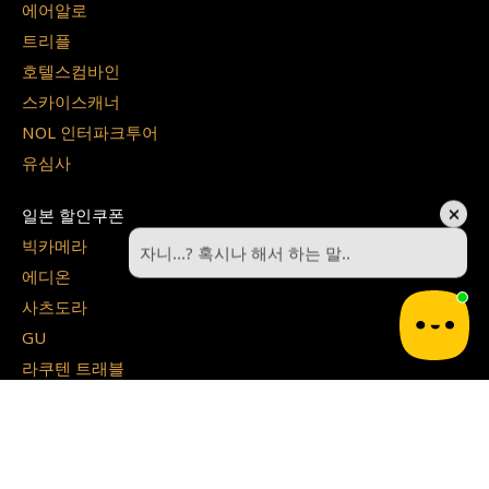
에어알로
트리플
호텔스컴바인
스카이스캐너
NOL 인터파크투어
유심사
일본 할인쿠폰
빅카메라
에디온
사츠도라
GU
라쿠텐 트래블
쇼핑 할인코드
쿠팡
테무