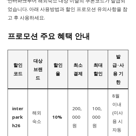
인터파크투어 해외숙소 대상 이달의 쿠폰코드가 발급되
었습니다. 아래 사용방법과 할인 프로모션 유의사항을 참
고 후 사용하세요.
프로모션 주요 혜택 안내
발
대상
할인
할인
최소
최대
급 · 사
브랜
코드
율
결제
할인
용 기
드
한
8월
이내
inter
200,
100,
해외
(미사
park
10%
000
000
숙소
용 시
h26
원
원
자동