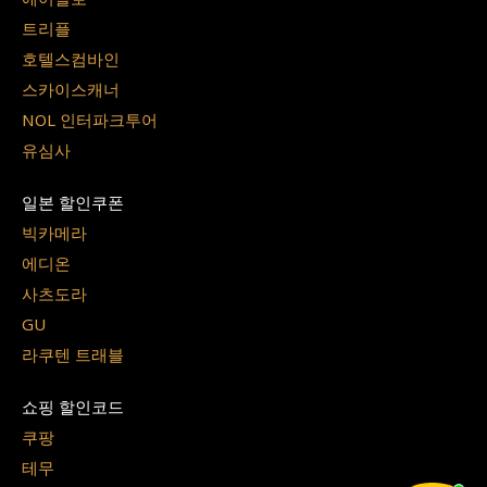
트리플
호텔스컴바인
스카이스캐너
NOL 인터파크투어
유심사
일본 할인쿠폰
빅카메라
에디온
사츠도라
GU
라쿠텐 트래블
쇼핑 할인코드
쿠팡
테무