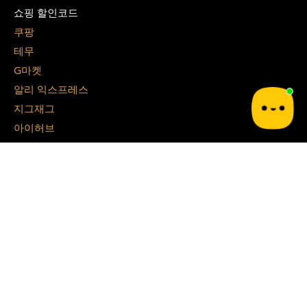
쇼핑 할인코드
쿠팡
테무
G마켓
알리 익스프레스
지그재그
아이허브
쉬인
파페치
면세점 할인쿠폰
경복궁 면세점
시티 면세점
Blog
쿠달 Blog