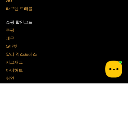
GU
라쿠텐 트래블
쇼핑 할인코드
쿠팡
테무
G마켓
알리 익스프레스
지그재그
아이허브
쉬인
파페치
면세점 할인쿠폰
경복궁 면세점
시티 면세점