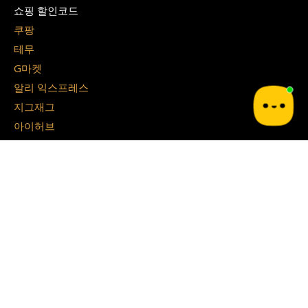
쇼핑 할인코드
쿠팡
테무
G마켓
알리 익스프레스
지그재그
아이허브
쉬인
파페치
면세점 할인쿠폰
경복궁 면세점
시티 면세점
Blog
쿠달 Blog