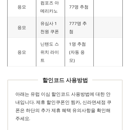
컴포즈 아
응모
77명 추첨
메리카노
유심사 1
777명 추
응모
천원 쿠폰
첨
닌텐도 스
1명 추첨
응모
위치 라이
(자동 응
트
모)
할인코드 사용방법
아래는 유럽 이심 할인코드 사용방법에 대한 안
내입니다. 제휴 할인쿠폰인 찜카, 신라면세점 쿠
폰은 하단의 추가 제휴 혜택 유의사항을 확인해
주세요.