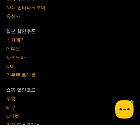
NOL 인터파크투어
유심사
일본 할인쿠폰
빅카메라
에디온
사츠도라
GU
라쿠텐 트래블
쇼핑 할인코드
쿠팡
테무
G마켓
알리 익스프레스
지그재그