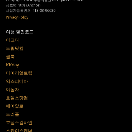
상호명: 앵커 (Anchor)
사업자등록번호: 413-03-96630
Privacy Policy
여행 할인코드
아고다
트립닷컴
클룩
KKday
마이리얼트립
익스피디아
야놀자
호텔스닷컴
에어알로
트리플
호텔스컴바인
스카이스캐너