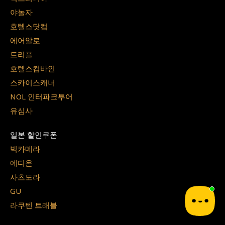
야놀자
호텔스닷컴
에어알로
트리플
호텔스컴바인
스카이스캐너
NOL 인터파크투어
유심사
일본 할인쿠폰
빅카메라
에디온
사츠도라
GU
라쿠텐 트래블