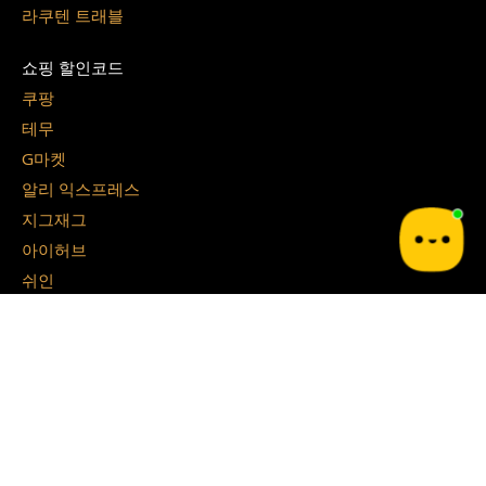
라쿠텐 트래블
쇼핑 할인코드
쿠팡
테무
G마켓
알리 익스프레스
지그재그
아이허브
쉬인
파페치
면세점 할인쿠폰
경복궁 면세점
시티 면세점
Blog