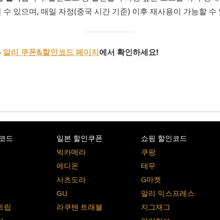
 수 있으며, 매일 자정(중국 시간 기준) 이후 재사용이 가능할 수
은
알리 쿠폰&할인코드 페이지
에서 확인하세요!
코드
일본 할인쿠폰
쇼핑 할인코드
빅카메라
쿠팡
에디온
테무
사츠도라
G마켓
GU
알리 익스프레스
트립
라쿠텐 트래블
지그재그