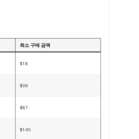
최소 구매 금액
$18
$36
$87
$145