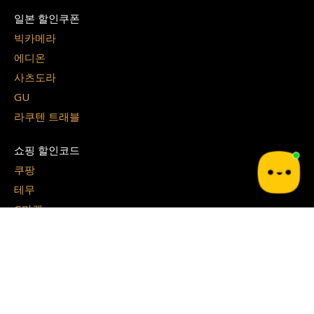
일본 할인쿠폰
빅카메라
에디온
사츠도라
GU
라쿠텐 트래블
쇼핑 할인코드
쿠팡
테무
G마켓
알리 익스프레스
지그재그
아이허브
쉬인
파페치